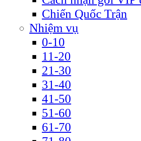
Chiến Quốc Trận
Nhiệm vụ
0-10
11-20
21-30
31-40
41-50
51-60
61-70