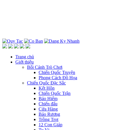
Trang chủ
Giới thiệu
Bối Cảnh Trò Chơi
Chiến Quốc Truyện
Phong Cách Đồ Họa
Chiến Quốc Đặc Sắc
Kết Hôn
Chiến Quốc Trận
Bảo Hiểm
Chiến đấu
Cửa Hàng
Bảo Rương
Trồng Trọt
12 Con Giáp
Tu Vị