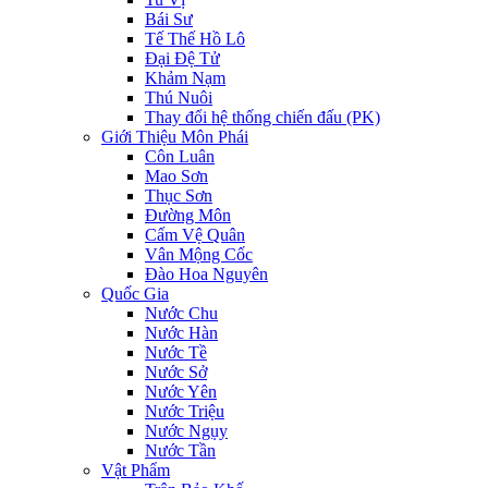
Bái Sư
Tế Thế Hồ Lô
Đại Đệ Tử
Khảm Nạm
Thú Nuôi
Thay đổi hệ thống chiến đấu (PK)
Giới Thiệu Môn Phái
Côn Luân
Mao Sơn
Thục Sơn
Đường Môn
Cấm Vệ Quân
Vân Mộng Cốc
Đào Hoa Nguyên
Quốc Gia
Nước Chu
Nước Hàn
Nước Tề
Nước Sở
Nước Yên
Nước Triệu
Nước Ngụy
Nước Tần
Vật Phẩm