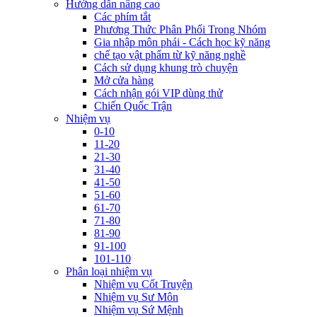
Hướng dẫn nâng cao
Các phím tắt
Phương Thức Phân Phối Trong Nhóm
Gia nhập môn phái - Cách học kỹ năng
chế tạo vật phẩm từ kỹ năng nghề
Cách sử dụng khung trò chuyện
Mở cửa hàng
Cách nhận gói VIP dùng thử
Chiến Quốc Trận
Nhiệm vụ
0-10
11-20
21-30
31-40
41-50
51-60
61-70
71-80
81-90
91-100
101-110
Phân loại nhiệm vụ
Nhiệm vụ Cốt Truyện
Nhiệm vụ Sư Môn
Nhiệm vụ Sứ Mệnh