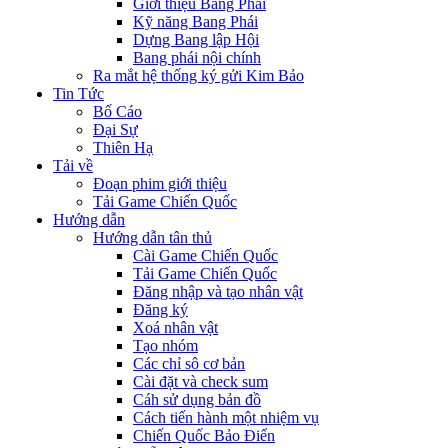
Giới thiệu Bang Phái
Kỹ năng Bang Phái
Dựng Bang lập Hội
Bang phái nội chính
Ra mắt hệ thống ký gửi Kim Bảo
Tin Tức
Bố Cáo
Đại Sự
Thiên Hạ
Tải về
Đoạn phim giới thiệu
Tải Game Chiến Quốc
Hướng dẫn
Hướng dẫn tân thủ
Cài Game Chiến Quốc
Tải Game Chiến Quốc
Đăng nhập và tạo nhân vật
Đăng ký
Xoá nhân vật
Tạo nhóm
Các chỉ sô cơ bản
Cài đặt và check sum
Cáh sử dụng bản đồ
Cách tiến hành một nhiệm vụ
Chiến Quốc Bảo Điển