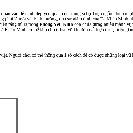
éo nhau vào để đánh dẹp yêu quái, có 1 dũng sĩ họ Triệu ngẫu nhiên nh
ng phải là một vật bình thường, qua sự giám định của Tả Khâu Minh,
iện rằng thì ra trong
Phong Yêu Kính
còn chứa đựng nhiều mảnh vụn c
Tả Khâu Minh có thể làm cho 6 loại vũ khí đó xuất hiện trở lại trên gia
việt. Người chơi có thể thông qua 1 số cách để có được những loại vũ k