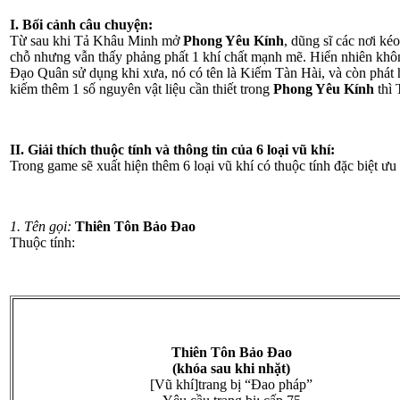
I. Bối cảnh câu chuyện:
Từ sau khi Tả Khâu Minh mở
Phong Yêu Kính
, dũng sĩ các nơi k
chỗ nhưng vẫn thấy phảng phất 1 khí chất mạnh mẽ. Hiển nhiên khô
Đạo Quân sử dụng khi xưa, nó có tên là Kiếm Tàn Hài, và còn phát h
kiếm thêm 1 số nguyên vật liệu cần thiết trong
Phong Yêu Kính
thì 
II. Giải thích thuộc tính và thông tin của 6 loại vũ khí:
Trong game sẽ xuất hiện thêm 6 loại vũ khí có thuộc tính đặc biệt ưu 
1. Tên gọi:
Thiên Tôn Bảo Đao
Thuộc tính:
Thiên Tôn Bảo Đao
(khóa sau khi nhặt)
[Vũ khí]trang bị “Đao pháp”