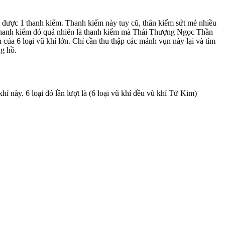
ặt được 1 thanh kiếm. Thanh kiếm này tuy cũ, thân kiếm sứt mẻ nhiều
 thanh kiếm đó quả nhiên là thanh kiếm mà Thái Thượng Ngọc Thần
ủa 6 loại vũ khí lớn. Chỉ cần thu thập các mảnh vụn này lại và tìm
ng hồ.
hí này. 6 loại đó lần lượt là (6 loại vũ khí đều vũ khí Tử Kim)