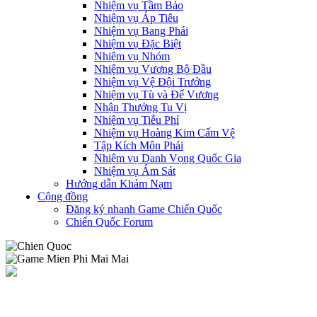
Nhiệm vụ Tầm Bảo
Nhiệm vụ Áp Tiêu
Nhiệm vụ Bang Phái
Nhiệm vụ Đặc Biệt
Nhiệm vụ Nhóm
Nhiệm vụ Vương Bộ Đầu
Nhiệm vụ Vệ Đội Trưởng
Nhiệm vụ Tù và Đế Vương
Nhận Thưởng Tu Vị
Nhiệm vụ Tiễu Phỉ
Nhiệm vụ Hoàng Kim Cấm Vệ
Tập Kích Môn Phái
Nhiệm vụ Danh Vọng Quốc Gia
Nhiệm vụ Ám Sát
Hướng dẫn Khảm Nạm
Cộng đồng
Đăng ký nhanh Game Chiến Quốc
Chiến Quốc Forum