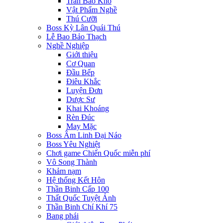
Trân Bảo Khố
Vật Phẩm Nghề
Thú Cưỡi
Boss Kỳ Lân Quái Thú
Lễ Bao Bảo Thạch
Nghề Nghiệp
Giới thiệu
Cơ Quan
Đầu Bếp
Điêu Khắc
Luyện Đơn
Dược Sư
Khai Khoáng
Rèn Đúc
May Mặc
Boss Âm Linh Đại Náo
Boss Yêu Nghiệt
Chơi game Chiến Quốc miễn phí
Vô Song Thành
Khảm nạm
Hệ thống Kết Hôn
Thần Binh Cấp 100
Thất Quốc Tuyệt Ảnh
Thần Binh Chí Khí 75
Bang phái