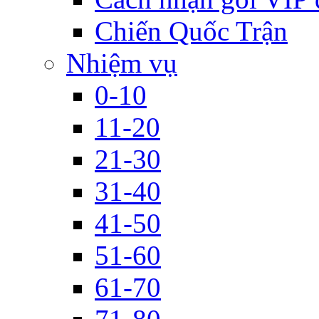
Chiến Quốc Trận
Nhiệm vụ
0-10
11-20
21-30
31-40
41-50
51-60
61-70