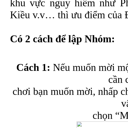
khu vực nguy hiểm như P
Kiều v.v… thì ưu điểm của 
Có 2 cách để lập Nhóm:
Cách 1:
Nếu muốn mời một
cần 
chơi bạn muốn mời, nhấp ch
v
chọn
“M