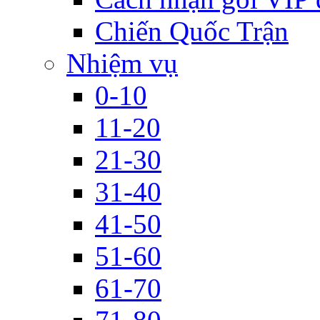
Chiến Quốc Trận
Nhiệm vụ
0-10
11-20
21-30
31-40
41-50
51-60
61-70