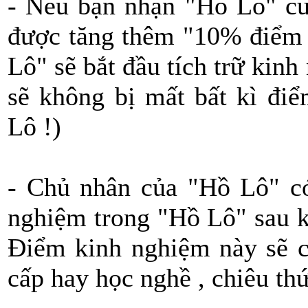
- Nếu bạn nhận "Hồ Lô" của
được tăng thêm "10% điểm 
Lô" sẽ bắt đầu tích trữ kin
sẽ không bị mất bất kì đi
Lô !)
- Chủ nhân của "Hồ Lô" có
nghiệm trong "Hồ Lô" sau k
Điểm kinh nghiệm này sẽ c
cấp hay học nghề , chiêu th